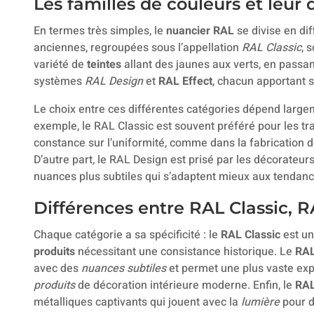
Les familles de couleurs et leur 
En termes très simples, le
nuancier RAL
se divise en di
anciennes, regroupées sous l’appellation
RAL Classic
, 
variété de
teintes
allant des jaunes aux verts, en passant
systèmes
RAL Design
et
RAL Effect
, chacun apportant s
Le choix entre ces différentes catégories dépend large
exemple, le RAL Classic est souvent préféré pour les tr
constance sur l’uniformité, comme dans la fabrication de
D’autre part, le RAL Design est prisé par les décorateurs
nuances plus subtiles qui s’adaptent mieux aux tendanc
Différences entre RAL Classic, 
Chaque catégorie a sa spécificité : le
RAL Classic
est un
produits
nécessitant une consistance historique. Le
RAL
avec des
nuances subtiles
et permet une plus vaste exp
produits
de décoration intérieure moderne. Enfin, le
RAL
métalliques captivants qui jouent avec la
lumière
pour d